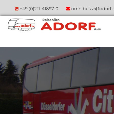
Zum Inhalt springen
+49 (0)211-41897-0
omnibusse@adorf.

